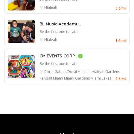
Hialeah
5.6 mil
BL Music Academy..
Be the first one to rate!
Hialeah
8.4 mil
CM EVENTS CORP..
Be the first one to rate!
Coral Gables
Doral
Hialeah
Hialeah Gardens
Kendall
Miami
Miami Gardens
Miami Lakes
8.6 mil